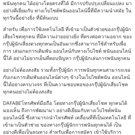
พนันทุกคน ได้อย่างโดยตรงที่ได้ มีการปรับปรุงเปลี่ยนแปลง มา
อย่างดีเยี่ยมกับ ทางเว็บไซต์พนันออนไลน์นี้ที่มีความนำสมัย ใน
ทุกวันนี้อย่างยิ่ง ที่มีต้นแบบ
สำหรับ เพื่อการใช้เทคโนโลยี ที่เข้ามาเป็นตัวช่วยของกรุ๊ปผู้นัก
เสี่ยงโชคทุกคน ที่มีความง่ายอย่างยิ่ง ที่ตรงต่อความอยาก ของ
กรุ๊ปผู้นักเสี่ยงดวงทุกคนเป็นอันมากซึ่งสามารถใช้สำหรับเพื่อ
การ เล่นเกมการเดิมพัน ออนไลน์กับทางเว็บไซต์ พนันออนไลน์
นี้ได้ อย่างไม่ยากเย็นที่ตอบปัญหา กรุ๊ปผู้นักเล่นการพนันทุกคน
อย่างไม่ต้องสงสัย รวมทั้งกรุ๊ปผู้นัก การพนันทุกคนสามารถเจอ
กับเกมการเดิมพันออนไลน์ต่างๆ ข้างในเว็บไซต์พนัน ออนไลน์
นี้ได้อย่างครบวงจร ที่เป็นความชอบพอของกรุ๊ปผู้นักเสี่ยงโชค
ทุกคนอย่างไม่ต้องสงสัย
DAFABEโทรศัพท์มือถือ โดยทางกรุ๊ปผู้นักเสี่ยงโชค ทุกคนได้
มองเห็น ถึงการพัฒนามา อย่างดีเยี่ยมกับทางเว็บไซต์พนัน
ออนไลน์นี้ ซึ่งสามารถนำโทรศัพท์ เคลื่อนที่ที่เป็นเทคโนโลยี ที่
เข้ามาเป็นตัวช่วย ของทางกรุ๊ปผู้นักการพนันทุกคนได้ เป็น
อย่างดีเพื่อเป็นหนทาง สำหรับเพื่อการสมัคร เข้าใช้บริการ