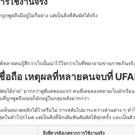
ารใช้งานจริง
ดถึงมีอยู่ไม่กี่อย่าง แต่เป็นสิ่งที่สัมผัสได้จริง
ำให้หลายคนรู้สึกว่าเว็บนั้นน่าไว้ใจกว่าเว็บที่พยายามขายภาพเกินจริ
าเชื่อถือ เหตุผลที่หลายคนจบที่ U
ต่อได้ง่าย” มากกว่าดูดีแค่ตอนแรก คนที่เคยลองหลายเว็บมักเริ่
บที่ถูกพูดถึงบ่อยก็มักอยู่ในกลุ่มหลังมากกว่า
มองเห็นหมวดหลักได้ไวหรือไม่ การสลับไปมาระหว่างส่วนต่าง ๆ ทำไ
สุดในคำโปรโมต แต่เป็นสิ่งที่นักเดิมพันสัมผัสได้ทุกครั้ง และเป็นตัวตั
สิ่งที่ควรสังเกตจากการใช้งานจริง