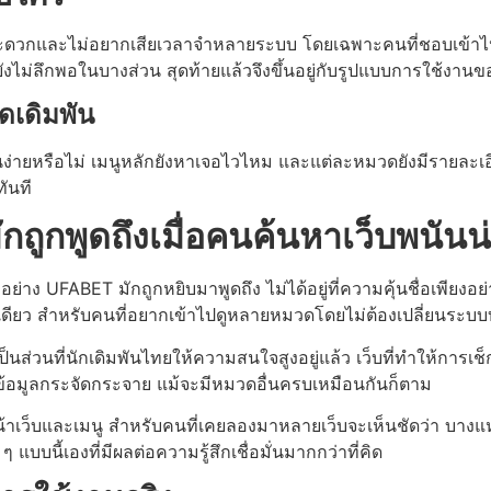
มสะดวกและไม่อยากเสียเวลาจำหลายระบบ โดยเฉพาะคนที่ชอบเข้าไป
งไม่ลึกพอในบางส่วน สุดท้ายแล้วจึงขึ้นอยู่กับรูปแบบการใช้งาน
วดเดิมพัน
านง่ายหรือไม่ เมนูหลักยังหาเจอไวไหม และแต่ละหมวดยังมีรายละเอี
ันที
ูกพูดถึงเมื่อคนค้นหาเว็บพนันน่า
่าง UFABET มักถูกหยิบมาพูดถึง ไม่ได้อยู่ที่ความคุ้นชื่อเพียงอย
ว สำหรับคนที่อยากเข้าไปดูหลายหมวดโดยไม่ต้องเปลี่ยนระบบบ่อย ชื
นส่วนที่นักเดิมพันไทยให้ความสนใจสูงอยู่แล้ว เว็บที่ทำให้การเ
ี่ข้อมูลกระจัดกระจาย แม้จะมีหมวดอื่นครบเหมือนกันก็ตาม
น้าเว็บและเมนู สำหรับคนที่เคยลองมาหลายเว็บจะเห็นชัดว่า บางแห่ง
บบนี้เองที่มีผลต่อความรู้สึกเชื่อมั่นมากกว่าที่คิด