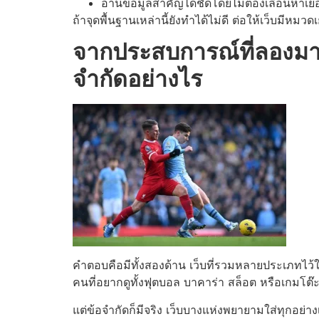
อ่านข้อมูลสำคัญได้ชัดโดยไม่ต้องเลื่อนหาเย
ถ้าจุดพื้นฐานเหล่านี้ยังทำได้ไม่ดี ต่อให้เว็บมีหม
จากประสบการณ์ที่ลองมาห
จำกัดอย่างไร
คำตอบคือมีทั้งสองด้าน เว็บที่รวมหลายประเภทไว้
คนที่อยากดูทั้งฟุตบอล บาคาร่า สล็อต หรือเกมโต๊ะ
แต่ข้อจำกัดก็มีจริง เว็บบางแห่งพยายามใส่ทุกอย่