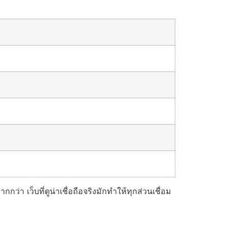
ว่า เว็บที่ดูน่าเชื่อถือจริงมักทำให้ทุกส่วนเชื่อม