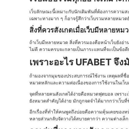
เว็บลักษณะนี้เหมาะกับนักเดิมพันที่ต้องการควา
เฉพาะทางมาก ๆ ก็อาจรู้สึกว่าเว็บรวมหลายหมวดยั
สิ่งที่ควรสังเกตเมื่อเว็บมีหลายหม
ถ้าเว็บมีหลายหมวด สิ่งที่ควรมองคือหน้าเว็บยังอ่
ไม่ดี ความครบจะกลายเป็นภาระแทนที่จะเป็นข้อดีท
เพราะอะไร UFABET จึงมักถ
ถ้ามองจากมุมของประสบการณ์ใช้งาน เหตุผลที่ชื่ออย
หมวดหลักและความต่อเนื่องของการใช้งานในเว็บเดีย
จุดที่หลายคนสังเกตได้ง่ายคือหมวดฟุตบอล เพราะเป็
ยังหมวดสำคัญได้ง่าย มักถูกจดจำได้มากกว่าเว็บท
อีกเรื่องที่ทำให้คนพูดถึงบ่อยคือความคุ้นเคยของห
หลายส่วนกลับจัดวางได้สบายตากว่า ความต่างเล็ก ๆ แ