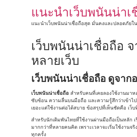
Skip
แนะนำเว็บพนันน่าเชื
to
content
แนะนำเว็บพนันน่าเชื่อถือสุด มั่นคงและปลอดภัยในทุ
เว็บพนันน่าเชื่อถื
หลายเว็บ
เว็บพนันน่าเชื่อถือ ดูจา
เว็บพนันน่าเชื่อถือ
สำหรับคนที่เคยลองใช้งานมาหลาย
ซับซ้อน ความลื่นบนมือถือ และความรู้สึกว่าเข้าไปแล
เยอะแต่ใช้งานต่อได้สบาย ข้อสรุปที่เห็นชัดคือ เว็บ
สำหรับนักเดิมพันไทยที่ใช้งานผ่านมือถือเป็นหลัก เร
มากกว่าที่หลายคนคิด เพราะเวลาจะเริ่มใช้งานจริง ค
ทุกครั้ง