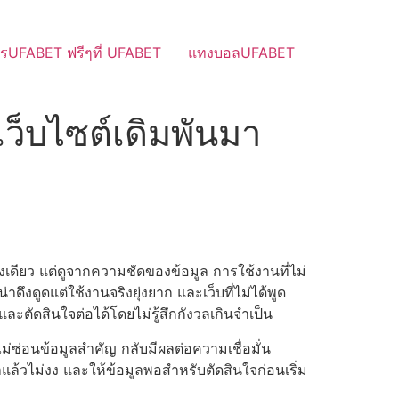
ครUFABET ฟรีๆที่ UFABET
แทงบอลUFABET
ว็บไซต์เดิมพันมา
งเดียว แต่ดูจากความชัดของข้อมูล การใช้งานที่ไม่
าดึงดูดแต่ใช้งานจริงยุ่งยาก และเว็บที่ไม่ได้พูด
และตัดสินใจต่อได้โดยไม่รู้สึกกังวลเกินจำเป็น
่ไม่ซ่อนข้อมูลสำคัญ กลับมีผลต่อความเชื่อมั่น
้าแล้วไม่งง และให้ข้อมูลพอสำหรับตัดสินใจก่อนเริ่ม