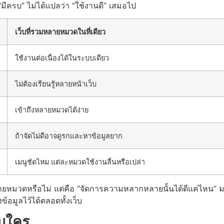
“มีครบ” ไม่ได้แปลว่า “ใช้งานดี” เสมอไป
เว็บที่รวมหลายหมวดในที่เดียว
ใช้งานต่อเนื่องได้ในระบบเดียว
ไม่ต้องเรียนรู้หลายหน้าเว็บ
เข้าถึงหลายหมวดได้ง่าย
ถ้าจัดไม่ดีอาจดูรกและหาข้อมูลยาก
เมนูชัดไหม แต่ละหมวดใช้งานลื่นหรือเปล่า
หลายหมวดหรือไม่ แต่คือ “จัดการความหลากหลายนั้นได้ดีแค่ไหน” มากก
้อมูลไว้ได้ตลอดทั้งเว็บ
ับใคร