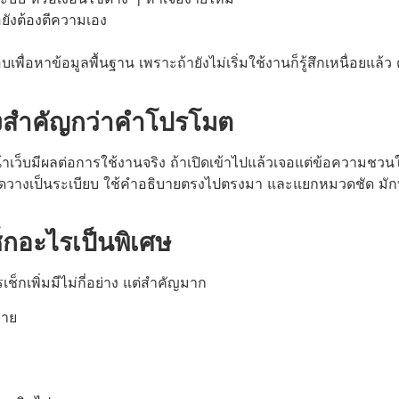
อยังต้องตีความเอง
เพื่อหาข้อมูลพื้นฐาน เพราะถ้ายังไม่เริ่มใช้งานก็รู้สึกเหนื่อยแล้ว
ึงสำคัญกว่าคำโปรโมต
ว็บมีผลต่อการใช้งานจริง ถ้าเปิดเข้าไปแล้วเจอแต่ข้อความชวนให้ร
่จัดวางเป็นระเบียบ ใช้คำอธิบายตรงไปตรงมา และแยกหมวดชัด มักทำ
็กอะไรเป็นพิเศษ
เช็กเพิ่มมีไม่กี่อย่าง แต่สำคัญมาก
่าย