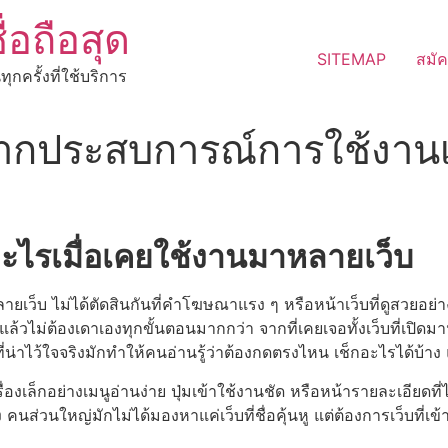
่อถือสุด
SITEMAP
สมั
กครั้งที่ใช้บริการ
อ จากประสบการณ์การใช้งานเ
กอะไรเมื่อเคยใช้งานมาหลายเว็บ
เว็บ ไม่ได้ตัดสินกันที่คำโฆษณาแรง ๆ หรือหน้าเว็บที่ดูสวยอย่า
้วไม่ต้องเดาเองทุกขั้นตอนมากกว่า จากที่เคยเจอทั้งเว็บที่เปิดมาน่
ที่น่าไว้ใจจริงมักทำให้คนอ่านรู้ว่าต้องกดตรงไหน เช็กอะไรได้บ้าง 
ื่องเล็กอย่างเมนูอ่านง่าย ปุ่มเข้าใช้งานชัด หรือหน้ารายละเอียดที
นส่วนใหญ่มักไม่ได้มองหาแค่เว็บที่ชื่อคุ้นหู แต่ต้องการเว็บที่เข