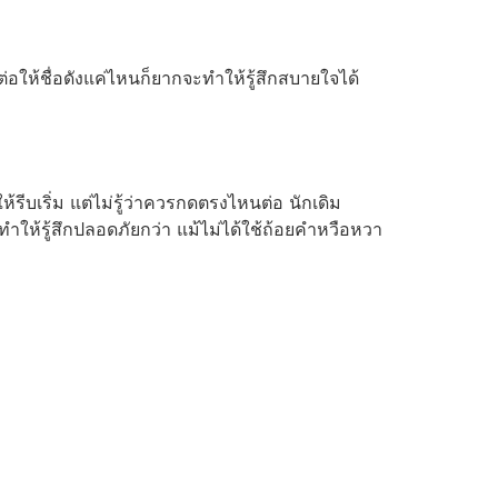
 ต่อให้ชื่อดังแค่ไหนก็ยากจะทำให้รู้สึกสบายใจได้
ีบเริ่ม แต่ไม่รู้ว่าควรกดตรงไหนต่อ นักเดิม
ให้รู้สึกปลอดภัยกว่า แม้ไม่ได้ใช้ถ้อยคำหวือหวา