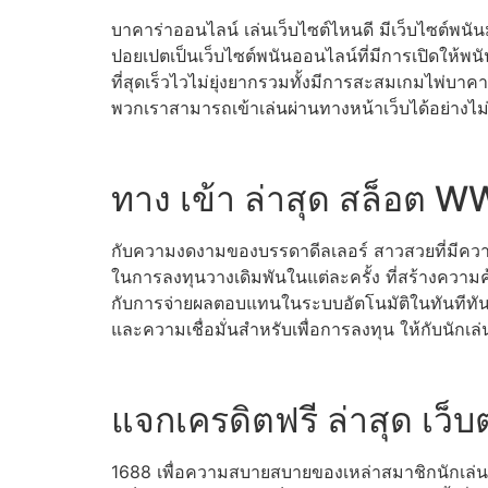
บาคาร่าออนไลน์ เล่นเว็บไซต์ไหนดี มีเว็บไซต์พนั
ปอยเปตเป็นเว็บไซต์พนันออนไลน์ที่มีการเปิดให้พ
ที่สุดเร็วไวไม่ยุ่งยากรวมทั้งมีการสะสมเกมไพ่บา
พวกเราสามารถเข้าเล่นผ่านทางหน้าเว็บได้อย่างไม
ทาง เข้า ล่าสุด สล็อต W
กับความงดงามของบรรดาดีลเลอร์ สาวสวยที่มีความ
ในการลงทุนวางเดิมพันในแต่ละครั้ง ที่สร้างความค
กับการจ่ายผลตอบแทนในระบบอัตโนมัติในทันทีทันใด ว
และความเชื่อมั่นสำหรับเพื่อการลงทุน ให้กับนักเล่
แจกเครดิตฟรี ล่าสุด เว็
1688 เพื่อความสบายสบายของเหล่าสมาชิกนักเล่นกา