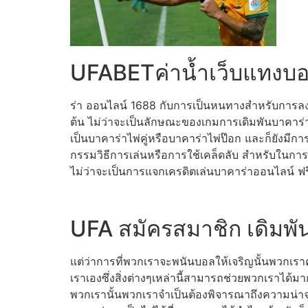
UFABETค่าน้ำเว็บแทงบอ
ร่า ออนไลน์ 1688 กับการเป็นหนทางสำหรับการลงทุนท
ต้น ไม่ว่าจะเป็นลักษณะของเกมการเดิมพันบาคาร่า
เป็นบาคาร่าไพ่คู่หรือบาคาร่าไพ่ป๊อก และก็ยังมี
กรรมวิธีการเล่นหรือการใช้เคล็ดลับ สำหรับในการ
ไม่ว่าจะเป็นการแจกเครดิตเล่นบาคาร่าออนไลน์ ฟร
UFA สมัครสมาชิก เดิมพั
แต่ว่าการที่พวกเราจะพนันบอลให้เจริญนั้นพวกเรา
เราเองซึ่งสิ่งต่างๆเหล่านี้สามารถช่วยพวกเราได
พวกเรานั้นพวกเราจำเป็นต้องพิจารณาถึงความน่า