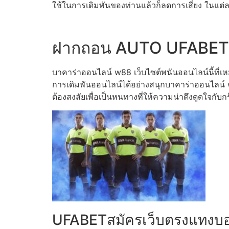
ใช้ในการเดิมพันของท่านแล้วก็ลดการเสี่ยง ในแต
ฝากถอน AUTO UFABET
บาคาร่าออนไลน์ w88 เว็บไซต์พนันออนไลน์นี้ที่เหม
การเดิมพันออนไลน์ได้อย่างสนุกบาคาร่าออนไลน์ w
ต้องสงสัยเพื่อเป็นหนทางที่ให้ความน่าดึงดูดใจกับก
UFABETสมัครเว็บตรงแทงบ