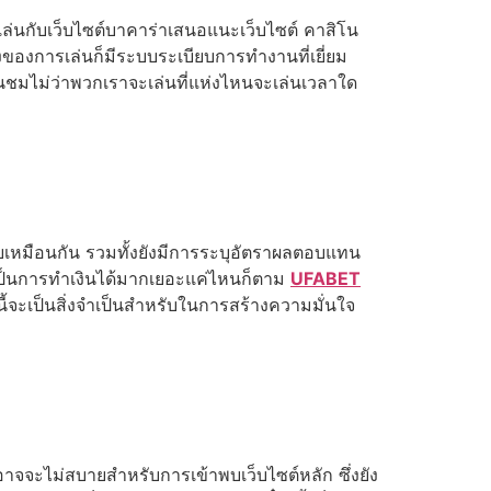
รเล่นกับเว็บไซต์บาคาร่าเสนอแนะเว็บไซต์ คาสิโน
ของการเล่นก็มีระบบระเบียบการทำงานที่เยี่ยม
่นชมไม่ว่าพวกเราจะเล่นที่แห่งไหนจะเล่นเวลาใด
ยเหมือนกัน รวมทั้งยังมีการระบุอัตราผลตอบแทน
จะเป็นการทำเงินได้มากเยอะแค่ไหนก็ตาม
UFABET
นี้จะเป็นสิ่งจำเป็นสำหรับในการสร้างความมั่นใจ
าจจะไม่สบายสำหรับการเข้าพบเว็บไซต์หลัก ซึ่งยัง