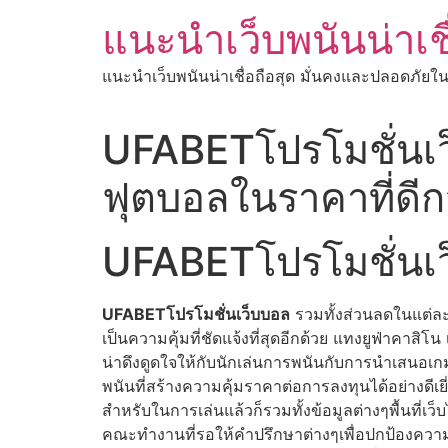
Skip
แนะนำเว็บพนันน่าเชื
to
content
แนะนำเว็บพนันน่าเชื่อถือสุด มั่นคงและปลอดภัยในทุ
UFABETโปรโมชั่นเว
ฟุตบอลในราคาที่ดีก
UFABETโปรโมชั่นเว
UFABETโปรโมชั่นเว็บบอล
รวมทั้งส่วนลดในแต่ละย
เป็นความคุ้มที่ชัดแจ้งที่สุดอีกด้วย แทงยูฟ่าคาสิ
น่าดึงดูดใจให้กับนักเล่นการพนันกับการนำเสนอเก
พนันที่สร้างความคุ้มราคาต่อการลงทุนได้อย่างดีเย
สำหรับในการเล่นแล้วก็รวมทั้งข้อมูลต่างๆพื้นที่เว
คณะทำงานที่รอให้คำปรึกษาต่างๆเพื่อปกป้องความบก