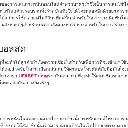
สันของการเล่นการพนันออนไลน์จำพวกบาคาร่าซึ่งเป็นการเล่นไพ่มี
กไพ่ในแต่ละรอบรวมทั้งร่วมบันเทิงใจได้โดยตลอดอีกด้วยบาคาร่
็ยังได้แก่การใช้เวลาแค่ไม่กี่วินาทีแค่นั้น สำหรับในการวางเดิม
ป็นจังหวะดีๆสำหรับคนที่กำลังมองหาวิถีทางสำหรับในการสร้างรายไ
งบอลสด
ๆที่จะทำให้ลูกค้ากำเนิดความเชื่อมั่นสำหรับเพื่อการที่จะเข้ามาใช้บ
ด้เลยสำหรับในการเลือกเล่นเกมให้ผ่านบนโทรศัพท์มือถือมันก็จะเป็น
พ่บาคาร่า
UFABET เว็บตรง
มันสามารถที่จะทำให้สมาชิกเข้ามาห
จทะลุจอกันอย่างยิ่งจริงๆ
บการพนันในแต่ละต้นแบบได้ง่าย เดี๋ยวนี้การพนันเกมส์ไพ่บาคาร่าส
ซึ่งจะก่อให้สมาชิกนั้นเข้ามาร่วมเล่นด้านในเว็บได้ตลอดระยะเวล