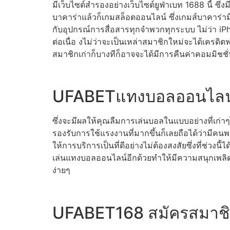
มีเว็บไซต์สำรองอย่างเว็บไซต์ยูฟ่าเบท 1688 นี้ ซ
บาคาร่าแล้วก็เกมสล็อตออนไลน์ ซึ่งเกมส์บาคาร่ามีห
กับอุปกรณ์การสื่อสารทุกจำพวกทุกระบบ ไม่ว่า iPho
ต่อเนื่อ งไม่ว่าจะเป็นเหล่าสมาชิกใหม่จะได้เครดิต
สมาชิกเก่าก็บางทีก็อาจจะได้มีการคืนค่าคอมมิชชั
UFABETแทงบอลออนไลน์ดี
ซึ่งจะมีผลให้คุณลืมการเล่นบอลในแบบอย่างที่เก่
รองรับการใช้แรงงานที่มากขึ้นก็เลยถือได้ว่ามีคนพ
ให้การบริการเป็นที่ดีอย่างไม่ต้องสงสัยซึ่งที่ช่
เล่นแทงบอลออนไลน์อีกด้วยทำให้มีความสนุกเพลิด
ง่ายๆ
UFABET168 สมัครสมาชิกว