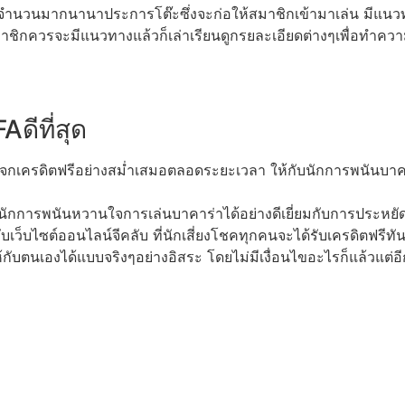
นจำนวนมากนานาประการโต๊ะซึ่งจะก่อให้สมาชิกเข้ามาเล่น มีแนว
มาชิกควรจะมีแนวทางแล้วก็เล่าเรียนดูกรยละเอียดต่างๆเพื่อทำ
ดีที่สุด
มีการแจกเครดิตฟรีอย่างสม่ำเสมอตลอดระยะเวลา ให้กับนักการพนันบ
นักการพนันหวานใจการเล่นบาคาร่าได้อย่างดีเยี่ยมกับการประหยัดเงิน
เว็บไซต์ออนไลน์จีคลับ ที่นักเสี่ยงโชคทุกคนจะได้รับเครดิตฟรีทั
กับตนเองได้แบบจริงๆอย่างอิสระ โดยไม่มีเงื่อนไขอะไรก็แล้วแต่อี