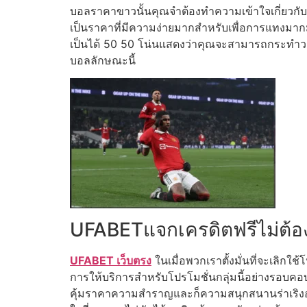
บอลราคาขาวนั้นคุณจำต้องทำความเข้าใจเกี่ยวกับราคา
เป็นราคาที่มีความง่ายมากสำหรับเพื่อการแทงมากม
เป็นได้ 50 50 โน่นแสดงว่าคุณจะสามารถกระทำวางเ
บอลลักษณะนี้
UFABETแจกเครดิตฟรีไม่ต้อ
UFABET เว็บตรง
ในเมื่อพวกเราตั้งมั่นที่จะเลิกใ
การให้บริการสำหรับโปรโมชั่นกลุ่มนี้อย่างรอบคอบร
คุ้มราคาความสำราญและก็ความสนุกสนานร่าเริงอย่