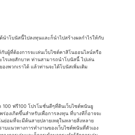
นได้นำโบนัสนี้ไปลงทุนและก็นำไปสร้างผลกำไรให้กับ
้กับผู้ที่ต้องการจะเล่นเว็บไซต์คาสิโนออนไลน์หรือ
นอะไรเลยสักบาท ท่านสามารถนำโบนัสนี้ ไปเล่น
องพวกเราได้ แล้วท่านจะได้โบนัสเพิ่มเติม
00 ฟรี100 โปรโมชั่นดีๆที่ดินเว็บไซต์พนันยู
ร่องเกิดขึ้นสำหรับเพื่อการลงทุน ที่บางทีก็อาจจะ
ย่อมที่จะมีต้นสายปลายเหตุในหลายสิ่งหลาย
่อทราบแนวทางการทำงานของเว็บไซต์พนันที่ตัวเอง
แนวทางการเล่นและก็การเข้ามากระทำรู้จักการเล่น