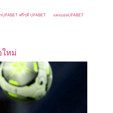
ครUFABET ฟรีๆที่ UFABET
แทงบอลUFABET
ใหม่