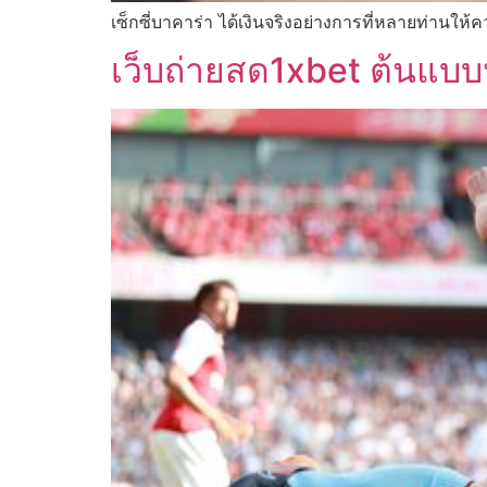
เซ็กซี่บาคาร่า ได้เงินจริงอย่างการที่หลายท่านให้
เว็บถ่ายสด1xbet ต้นแบบ