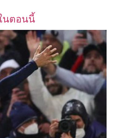
มในตอนนี้