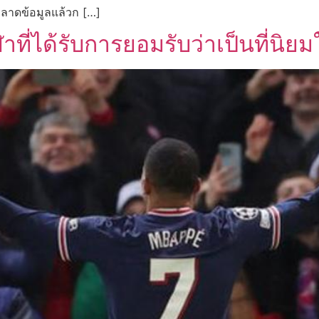
ลาดข้อมูลแล้วก […]
ที่ได้รับการยอมรับว่าเป็นที่นิย