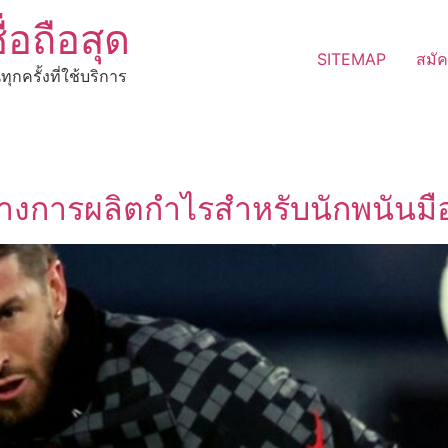
่อถือสุด
SITEMAP
สมั
กครั้งที่ใช้บริการ
งการผลิตกำไรสำหรับนักพนันมือ