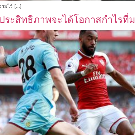
ความไว้ […]
ประสิทธิภาพจะได้โอกาสกำไรที่ม