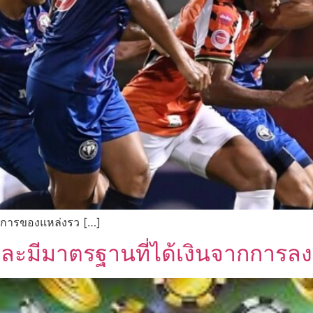
ปการของแหล่งรว […]
และมีมาตรฐานที่ได้เงินจากการลง