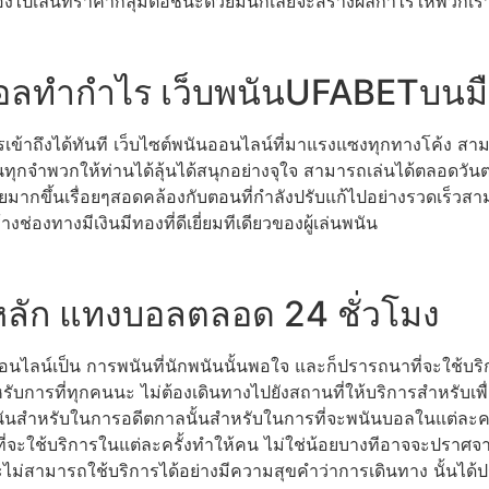
ไปเล่นที่ราคากลุ่มต่อชนะด้วยมันก็เลยจะสร้างผลกำไรให้พวกเร
ลทำกำไร เว็บพนันUFABETบนมื
ารเข้าถึงได้ทันที เว็บไซต์พนันออนไลน์ที่มาแรงแซงทุกทางโค้ง สาม
ันทุกจำพวกให้ท่านได้ลุ้นได้สนุกอย่างจุใจ สามารถเล่นได้ตลอดว
ยมากขึ้นเรื่อยๆสอดคล้องกับตอนที่กำลังปรับแก้ไปอย่างรวดเร็ว
ช่องทางมีเงินมีทองที่ดีเยี่ยมทีเดียวของผู้เล่นพนัน
ลัก แทงบอลตลอด 24 ชั่วโมง
ออนไลน์เป็น การพนันที่นักพนันนั้นพอใจ และก็ปรารถนาที่จะใช้บริ
รับการที่ทุกคนนะ ไม่ต้องเดินทางไปยังสถานที่ให้บริการสำหรับเพื
พนันสำหรับในการอดีตกาลนั้นสำหรับในการที่จะพนันบอลในแต่ละครั้
่จะใช้บริการในแต่ละครั้งทำให้คน ไม่ใช่น้อยบางทีอาจจะปราศจ
ะไม่สามารถใช้บริการได้อย่างมีความสุขคำว่าการเดินทาง นั้นได