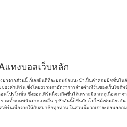
แทงบอลเว็บหลัก
 ซึ่งมาจากส่วนนี้ ก็เลยยินดีที่จะมอบข้อแนะนำเป็นค่าคอมมิชชั่นใ
ของค่าเทิร์น ซึ่งโดยธรรมดาอัตราการจ่ายค่าเทิร์นของเว็บไซต์พน
บตอนโปรโมชั่น ซึ่งยอดเทิร์นนี้จะเกิดขึ้นได้เพราะมีสาเหตุเนื่องมา
้งเกมพนันประเภทอื่น ๆ ซึ่งอันนี้ก็ขึ้นกับเว็บไซต์เช่นเดียวกัน จ
ิร์นเพื่อจ่ายให้กับสมาชิกทุกท่าน ในส่วนนี้พวกเราจะถอนออกมาใ