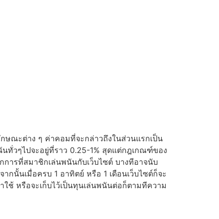
นลักษณะต่าง ๆ ค่าคอมที่จะกล่าวถึงในส่วนแรกเป็น
ันทั่วๆไปจะอยู่ที่ราว 0.25-1% สุดแต่กฎเกณฑ์ของ
จากการที่สมาชิกเล่นพนันกับเว็บไซต์ บางทีอาจนับ
ากนั้นเมื่อครบ 1 อาทิตย์ หรือ 1 เดือนเว็บไซต์ก็จะ
ช้ หรือจะเก็บไว้เป็นทุนเล่นพนันต่อก็ตามทีความ