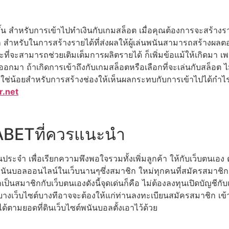
น สำหรับการเข้าไปทำเงินกับเกมสล็อต เมื่อคุณต้องการจะสร้างราย
ก สำหรับในการสร้างรายได้ที่ส่งผลให้ผู้เล่นพนันสามารถสร้างผลตอบ
ี่จะสามารถช่วยเติมเต็มการผลิตรายได้ ก็เพิ่มข้อแม้ให้เกิดมา เพ
ปิดออกมา ถ้าเกิดการเข้าถึงกับเกมสล็อตหรือเลือกที่จะเล่นกับสล็อ
ู่ ไม่ใช่น้อยสำหรับการสร้างช่องให้เห็นผลกระทบกับการเข้าไปได้กำไ
.net
BETที่ควรแนะนำ
ระจำ เพื่อเรียกความพึงพอใจรวมทั้งเพิ่มลูกค้า ให้กับเว็บตนเอง ตั
ร พนันบอลออนไลน์ในเว็บนานๆซึ่งสมาชิก ใหม่ทุกคนที่สมัครสมาชิก ซ
เป็นสมาชิกกับเว็บตนเองดังนี้จุดเด่นก็คือ ไม่ต้องลงทุนเปิดบัญชีก
ว่าบางเว็บไซต์บางทีอาจจะต้องให้แก่ท่านลงทะเบียนสมัครสมาชิก เข้า
ตามยอดที่ดินเว็บไซต์พนันบอลตั้งเอาไว้ด้วย