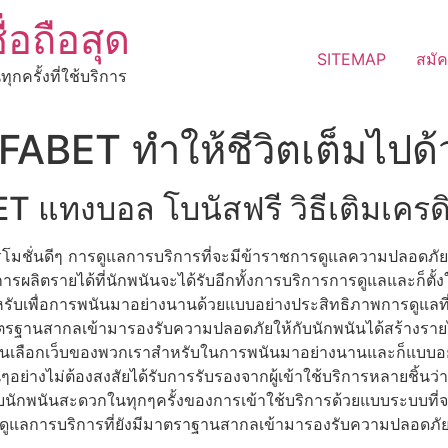
่อถือสุด
SITEMAP
สมั
กครั้งที่ใช้บริการ
ABET ทำให้ชีวิตเต็มไปด้ว
BET
แทงบอล โบนัสฟรี วิธีเติมเครด
ชั่นดีๆ การดูแลการบริการที่จะมีข้าราชการดูแลความปลอดภัยตล
ายได้ที่นักพนันจะได้รับอีกทั้งการบริการการดูแลและก็ตั้งใจเ
รับเพื่อการพนันมาอย่างนานด้วยแบบอย่างประสิทธิภาพการดูแลที่ล
รฐานสากลเข้ามารองรับความปลอดภัยให้กับนักพนันได้สร้างรายได
ท่านเลือกเว็บของพวกเราสำหรับในการพนันมาอย่างนานและก็แบบอย
ื่นๆอย่างไม่ต้องสงสัยได้รับการรับรองจากผู้เข้าใช้บริการหลายชิ้น
ับนักพนันสะดวกในทุกๆครั้งของการเข้าใช้บริการด้วยแบบระบบที่จ
รดูแลการบริการที่ยังมีมาตราฐานสากลเข้ามารองรับความปลอดภัยให