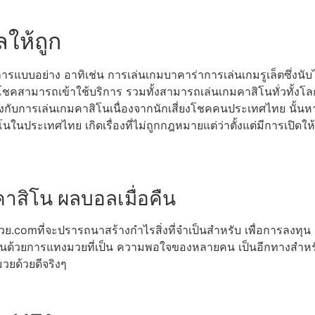
ให้ถูก
รแบบอย่าง อาทิเช่น การเล่นเกมบาคาร่าการเล่นเกมรูเล็ตซึ่งนับไ
งโชคสามารถเข้าใช้บริการ รวมทั้งสามารถเล่นเกมคาสิโนทั่วทั้งโลกไ
ข้องกับการเล่นเกมคาสิโนเนื่องจากนักเสี่ยงโชคคนประเทศไทย นั้นหา
นในประเทศไทย เกิดเรื่องที่ไม่ถูกกฎหมายแต่ว่าตั้งแต่มีการเปิด
คาสิโน ผลบอลเมื่อคืน
.comที่จะปรารถนาสร้างกำไรสิ่งที่จำเป็นสำหรับ เพื่อการลงทุน ก็
ทุนด้วยการแทงมวยที่เป็น ความพอใจของหลายคน เป็นอีกทางสำหรั
วยด้วยดีจริงๆ