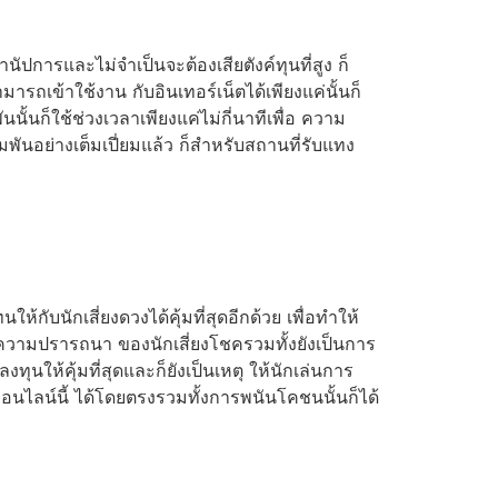
านัปการและไม่จำเป็นจะต้องเสียตังค์ทุนที่สูง ก็
ารถเข้าใช้งาน กับอินเทอร์เน็ตได้เพียงแค่นั้นก็
้นก็ใช้ช่วงเวลาเพียงแค่ไม่กี่นาทีเพื่อ ความ
พันอย่างเต็มเปี่ยมแล้ว ก็สำหรับสถานที่รับแทง
กับนักเสี่ยงดวงได้คุ้มที่สุดอีกด้วย เพื่อทำให้
ความปรารถนา ของนักเสี่ยงโชครวมทั้งยังเป็นการ
ทุนให้คุ้มที่สุดและก็ยังเป็นเหตุ ให้นักเล่นการ
อนไลน์นี้ ได้โดยตรงรวมทั้งการพนันโคชนนั้นก็ได้