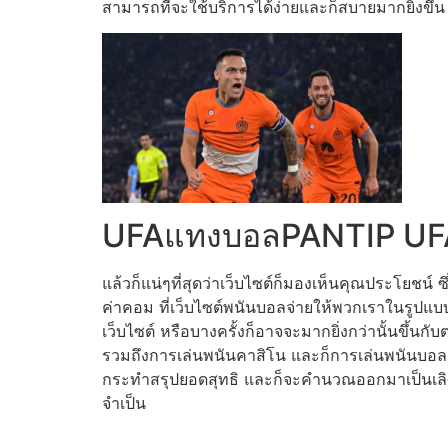
สามารถที่จะใช้บริการได้ง่ายและก็สบายมากยิ่งขึ้น
UFAแทงบอลPANTIP UFA
แล้วก็แน่ๆที่สุดว่าเว็บไซต์ก็มองเห็นคุณประโยชน์
ค่าคอม ที่เว็บไซต์พนันบอลจ่ายให้พวกเราในรูปแบบ
เว็บไซต์ หรือบางครั้งก็อาจจะมากยิ่งกว่านั้นขึ้นกั
รวมถึงการเล่นพนันคาสิโน และก็การเล่นพนันบอล รวมทั
กระทำสรุปยอดสุทธิ และก็จะคำนวณออกมาเป็นเลิศเท
จำเป็น