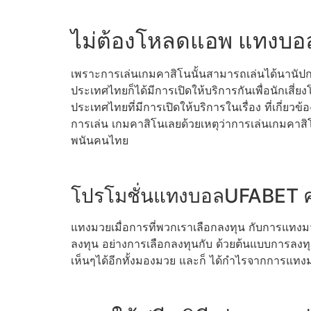
ไม่ต้องโหลดแอพ แทงบอล
เพราะการเล่นเกมคาสิโนนั้นสามารถเล่นได้นานัปกา
ประเทศไทยก็ได้มีการเปิดให้บริการกันเพื่อนักเสี่ย
ประเทศไทยที่มีการเปิดให้บริการในเรื่อง ที่เกี่ยว
การเล่น เกมคาสิโนเลยด้วยเหตุว่าการเล่นเกมคาสิโ
พนันคนไทย
โปรโมชั่นแทงบอลUFABET
แทงมวยเมื่อการที่พวกเราเลือกลงทุน กับการแทงมวย
ลงทุน อย่างการเลือกลงทุนกับ ด้วยต้นแบบการลง
เห็นๆได้อีกทั้งมองมวย และก็ ได้กำไรจากการแทงม