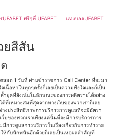
ครUFABET ฟรีๆที่ UFABET
แทงบอลUFABET
ยสีสัน
ิต
อด 1 วันที่ ผ่านข้าราชการ Call Center ที่จะมา
นื้อหาในทุกๆครั้งก็เลยเป็นความพึงใจและก็เป็น
้ำยุคที่ยังเน้นในลักษณะของการผลิตรายได้อย่าง
้ที่เหมาะสมที่สุดจากทางเว็บของพวกเราก็เลย
่างประสิทธิภาพการบริการการดูแลที่จะมีอัตรา
ว่าเว็บของพวกเราเพียงแค่นั้นที่จะมีการบริการการ
ะมีการดูแลการบริการในเรื่องเกี่ยวกับการทำราย
้กับนักพนันอีกด้วยก็เลยเป็นเหตุผลสำคัญที่