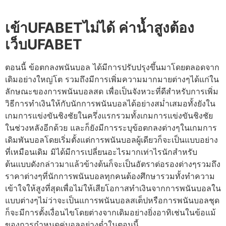
เข้าUFABETไม่ได้ ค่าน้ำสูงต้อง
เว็บUFABET
ตอนนี้ ข้อตกลงพนันบอล ได้มีการปรับปรุงขึ้นมาโดยตลอดจาก
เดิมอย่างใหญ่โต รวมถึงมีการเพิ่มความมากมายต่างๆได้แก่ใน
ลักษณะของการพนันบอลสด เพื่อเป็นจังหวะที่ดีสำหรับการเพิ่ม
วิธีการทำเงินให้กับนักการพนันบอลได้อย่างสม่ำเสมอทั้งยังใน
เกมการแข่งขันชิงชัยในครึ่งแรกรวมทั้งเกมการแข่งขันชิงชัย
ในช่วงหลังอีกด้วย และก็ยังมีการระบุข้อตกลงต่างๆในเกมการ
เดิมพันบอลโดยเริ่มตั้งแต่การพนันบอลผู้เดียวก็จะเป็นแบบอย่าง
ที่เหมือนเดิม มิได้มีการเปลี่ยนอะไรมากเท่าไรนักสำหรับ
ต้นแบบดังกล่าวมาแล้วข้างต้นก็จะเป็นอัตราต่อรองต่างๆรวมถึง
ราคาต่างๆที่นักการพนันบอลทุกคนต้องศึกษารวมทั้งทำความ
เข้าใจให้สูงที่สุดเพื่อไม่ให้เสียโอกาสทำเงินจากการพนันบอลใน
แบบต่างๆไม่ว่าจะเป็นแการพนันบอลสเต็ปหรือการพนันบอลชุด
ก็จะมีการตั้งเงื่อนไขโดยต่างจากเดิมอย่างยิ่งอาทิเช่นในข้อแม้
ของการกำหนดคู่บอลอย่างต่ำในตอนนี้