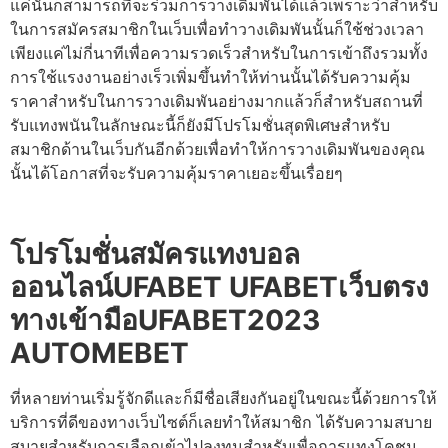
แค่นั้นก็สามารถที่จะร่วมการวางเดิมพันได้แล้วเพราะว่าสำหรับ
ในการสมัครสมาชิกในเว็บเพื่อทำวางเดิมพันนั้นก็ใช้ช่วงเวลา
เพียงแค่ไม่กี่นาทีเพื่อความรวดเร็วสำหรับในการเข้าถึงรวมทั้ง
การใช้แรงงานอย่างเร็วเพิ่มขึ้นทำให้ท่านนั้นได้รับความคุ้ม
ราคาสำหรับในการวางเดิมพันอย่างมากแล้วก็สำหรับสถานที่
รับแทงพนันในลักษณะนี้ก็ยังมีโปรโมชั่นสุดพิเศษสำหรับ
สมาชิกด้านในเว็บกันอีกด้วยเพื่อทำให้การวางเดิมพันของคุณ
นั้นได้โอกาสที่จะรับความคุ้มราคาเยอะขึ้นเรื่อยๆ
โปรโมชั่นสมัครแทงบอล
ออนไลน์UFABET UFABETเว็บตรง
ทางเข้ามือUFABET2023
AUTOMEBET
ที่หลายท่านเริ่มรู้จักดีและก็มีชื่อเสียงกันอยู่ในขณะนี้ด้วยการให้
บริการที่ดีของทางเว็บไซต์ก็เลยทำให้สมาชิก ได้รับความสบาย
สบายสำหรับการเลือกเข้าไปลงทุนสำหรับเพื่อการแทงโคชน