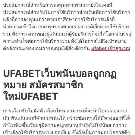
ประสบการณ์สำหรับการลงทุนหากพวกเรายังไม่เคยมี
ประสบการณ์สำหรับในการใช้บริการสำหรับเพื่อการใช้บริการ
แล้วก็การลงทุนแต่ว่าพวกเราศึกษาการใช้บริการแล้วก็
ทำความเข้าใจการลงทุนของพวกเราอย่างดีเยี่ยม จะใช้บริการ
รวมทั้งการลงทุนของผู้เล่นและก็ผู้รับบริการก็จะได้โอกาสบรรลุ
ความสำเร็จต่อการใช้บริการรวมทั้งได้โอกาสไปถึงเป้าหมาย
ต่อลักษณะของเกมการลงทุนได้สิ่งเดียวกัน
ufabet เข้าสู่ระบบ
UFABETเว็บพนันบอลถูกกฏ
หมาย สมัครสมาชิก
ใหม่UFABET
การเลือกรับโบนัสตัวเลือกไหน สามารถที่จะนำไปทดลองวาง
เดิมพันเล่นเกมกีฬาเกมพนันได้ สร้างช่องทางให้มีทางออกที่ได้
กำไรเพิ่มขึ้นเรื่อยๆมีความสนุกสนานร่าเริงไม่ใช่น้อย ต่อการ
เข้าเลือกใช้บริการอย่างยอดเยี่ยม ซึ่งถือเป็นการมอบโอกาสดีๆ