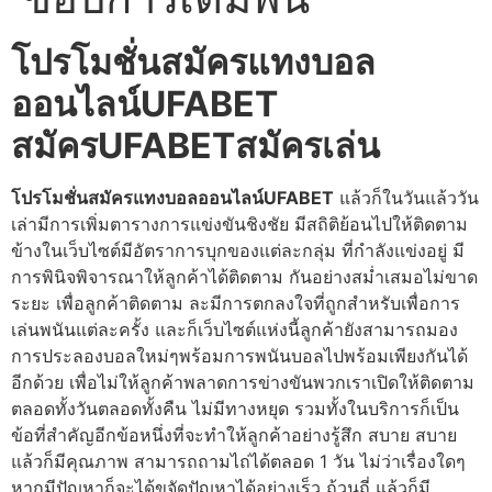
โปรโมชั่นสมัครแทงบอล
ออนไลน์UFABET
สมัครUFABETสมัครเล่น
โปรโมชั่นสมัครแทงบอลออนไลน์UFABET
แล้วก็ในวันแล้ววัน
เล่ามีการเพิ่มตารางการแข่งขันชิงชัย มีสถิติย้อนไปให้ติดตาม
ข้างในเว็บไซต์มีอัตราการบุกของแต่ละกลุ่ม ที่กำลังแข่งอยู่ มี
การพินิจพิจารณาให้ลูกค้าได้ติดตาม กันอย่างสม่ำเสมอไม่ขาด
ระยะ เพื่อลูกค้าติดตาม ละมีการตกลงใจที่ถูกสำหรับเพื่อการ
เล่นพนันแต่ละครั้ง และก็เว็บไซต์แห่งนี้ลูกค้ายังสามารถมอง
การประลองบอลใหม่ๆพร้อมการพนันบอลไปพร้อมเพียงกันได้
อีกด้วย เพื่อไม่ให้ลูกค้าพลาดการข่างขันพวกเราเปิดให้ติดตาม
ตลอดทั้งวันตลอดทั้งคืน ไม่มีทางหยุด รวมทั้งในบริการก็เป็น
ข้อที่สำคัญอีกข้อหนึ่งที่จะทำให้ลูกค้าอย่างรู้สึก สบาย สบาย
แล้วก็มีคุณภาพ สามารถถามไถ่ได้ตลอด 1 วัน ไม่ว่าเรื่องใดๆ
หากมีปัญหาก็จะได้ขจัดปัญหาได้อย่างเร็ว ถ้วนถี่ แล้วก็มี