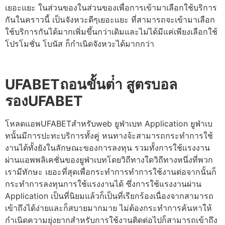
เยอะแยะ ในส่วนของในส่วนของเพื่อการเข้ามาเลือกใช้บริการ
กันในคราวนี้ เป็นจังหวะดีๆเยอะแยะ ที่สามารถจะเข้ามาเลือก
ใช้บริการกันได้มากเพิ่มขึ้นกว่าเดิมและไม่ได้มีแค่เพียงเลือกใช้
โปรโมชั่น โบนัส ก็กำเนิดจังหวะได้มากกว่า
UFABETถอนขั้นต่ํา สูตรบอล
รองUFABET
โหลดแอพUFABETสำหรับweb ยูฟ่าเบท Application ยูฟ่าเบ
ทนั้นมีการปะทะบริการทั้งคู่ หนทางจ้ะสามารถกระทำการใช้
งานได้ทั้งยังในลักษณะของการลงทุน รวมทั้งการใช้แรงงาน
ผ่านแอพพลิเคชั่นของยูฟ่าเบทโดยวิถีทางใดวิถีทางหนึ่งที่พวก
เรามีทักษะ เยอะที่สุดเพื่อกระทำการทำการใช้งานต่อจากนั้นก็
กระทำการลงทุนการใช้แรงงานได้ ซึ่งการใช้แรงงานผ่าน
Application เป็นที่นิยมแล้วก็เป็นที่เรียกร้องเนื่องจากสามารถ
เข้าถึงได้ง่ายและก็สบายมากมาย ไม่ต้องกระทำการค้นหาให้
กำเนิดความยุ่งยากสำหรับการใช้งานติดต่อไปก็สามารถเข้าถึง