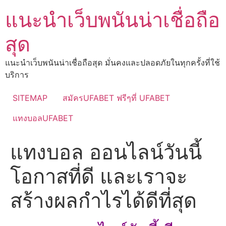
Skip
แนะนำเว็บพนันน่าเชื่อถือ
to
content
สุด
แนะนำเว็บพนันน่าเชื่อถือสุด มั่นคงและปลอดภัยในทุกครั้งที่ใช้
บริการ
SITEMAP
สมัครUFABET ฟรีๆที่ UFABET
แทงบอลUFABET
แทงบอล ออนไลน์วันนี้
โอกาสที่ดี และเราจะ
สร้างผลกำไรได้ดีที่สุด