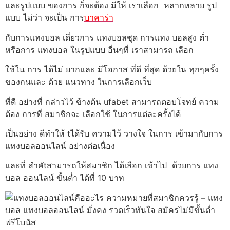
และรูปแบบ ของการ ก็จะต้อง มีให้ เราเลือก หลากหลาย รูป
แบบ ไม่ว่า จะเป็น การ
บาคาร่า
กับการแทงบอล เดี่ยวการ แทงบอลชุด การแทง บอลสูง ต่ำ
หรือการ แทงบอล ในรูปแบบ อื่นๆที่ เราสามารถ เลือก
ใช้ใน การ ได้ไม่ ยากและ มีโอกาส ที่ดี ที่สุด ด้วยใน ทุกๆครั้ง
ของกนและ ด้วย แนวทาง ในการเลือกเว็บ
ที่ดี อย่างที่ กล่าวไว้ ข้างต้น ufabet สามารถตอบโจทย์ ความ
ต้อง การที่ สมาชิกจะ เลือกใช้ ในการแต่ละครั้งได้
เป็นอย่าง ดีทำให้ tได้รับ ความไว้ วางใจ ในการ เข้ามากับการ
แทงบอลออนไลน์ อย่างต่อเนื่อง
และที่ สำคัtสามารถให้สมาชิก ได้เลือก เข้าไป ด้วย
การ แทง
บอล ออนไลน์ ขั้นต่ำ ได้ที่ 10 บาท