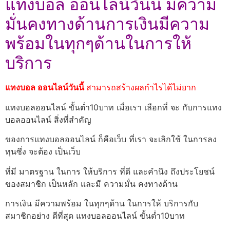
แทงบอล ออนไลน์วันนี้
มีความ
มั่นคงทางด้านการเงินมีความ
พร้อมในทุกๆด้านในการให้
บริการ
แทงบอล ออนไลน์วันนี้
สามารถสร้างผลกำไรได้ไม่ยาก
แทงบอลออนไลน์ ขั้นต่ำ10บาท
เมื่อเรา เลือกที่ จะ กับ
การแทง
บอลออนไลน์
สิ่งที่สำคัญ
ของการแทงบอลออนไลน์ ก็คือเว็บ ที่เรา จะเลิกใช้ ในการลง
ทุนซึ่ง จะต้อง เป็นเว็บ
ที่มี มาตรฐาน ในการ ให้บริการ ที่ดี และคำนึง ถึงประโยชน์
ของสมาชิก เป็นหลัก และมี ความมั่น คงทางด้าน
การเงิน มีความพร้อม ในทุกๆด้าน ในการให้ บริการกับ
สมาชิกอย่าง ดีที่สุด
แทงบอลออนไลน์ ขั้นต่ำ10บาท