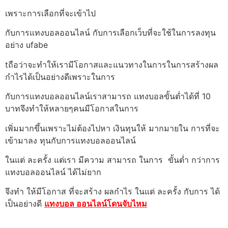
เพราะการเลือกที่จะเข้าไป
กับการแทงบอลออนไลน์ กับการเลือกเว็บที่จะใช้ในการลงทุน
อย่าง ufabe
tถือว่าจะทำให้เรามีโอกาสและแนวทางในการในการสร้างผล
กำไรได้เป็นอย่างดีเพราะในการ
กับการแทงบอลออนไลน์เราสามารถ
แทงบอลขั้นต่ำได้ที่ 10
บาท
จึงทำให้หลายๆคนมีโอกาสในการ
เพิ่มมากขึ้นเพราะไม่ต้องไปหา เงินทุนให้ มากมายใน การที่จะ
เข้ามาลง ทุนกับการแทงบอลออนไลน์
ในแต่ ละครั้ง แต่เรา มีความ สามารถ ในการ ขั้นต่ำ กว่าการ
แทงบอลออนไลน์ ได้ไม่ยาก
จึงทำ ให้มีโอกาส ที่จะสร้าง ผลกำไร ในแต่ ละครั้ง กับการ ได้
เป็นอย่างดี
แทงบอล ออนไลน์โดนจับไหม