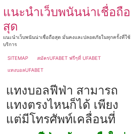
Skip
แนะนำเว็บพนันน่าเชื่อถือ
to
content
สุด
แนะนำเว็บพนันน่าเชื่อถือสุด มั่นคงและปลอดภัยในทุกครั้งที่ใช้
บริการ
SITEMAP
สมัครUFABET ฟรีๆที่ UFABET
แทงบอลUFABET
แทงบอลฟีฟ่า สามารถ
แทงตรงไหนก็ได้ เพียง
แต่มีโทรศัพท์เคลื่อนที่