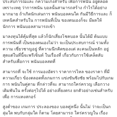
ประสบการณ์และ ก็ความเก่งสำหรับ เพื่อการพนัน อยู่ตลอด
เพราะเหตุ ว่าการพนัน บอลนั้นสามารถสร้าง กำไรได้อย่าง
มากมาย ถ้าเกิดนักเล่นการ พนันบอลคนใด กันมีวิธีการและ ก็
เทคนิคสำหรับใน การพนันที่เป็น ของตนเองก็จะ มีผลให้
นักการ พนันบอลสามารถเข้า
มาลงทุนได้คุ้มที่สุด แล้วก็นักเสี่ยงโชคบอล นั้นได้มี ต้นแบบ
การพนันที่ เป็นของตนเองไม่ว่า จะเป็นประสบการณ์ รวมทั้ง
ความ เชี่ยวชาญอยู่ ที่ความนึกคิดของแต่ ละคนเป็นหลัก อยู่
สุดแต่ในที่นี้จะพรีเซ็นท์ ในเรื่องที่ เกี่ยวกับการใช้เคล็ดลับ
สำหรับเพื่อการ พนันบอลสดที่
สามารถที่ จะใช้ การมองอัตรา ราคาการไหล ของราคา ที่มี
ความเกี่ยว ข้องตลอดทั้งเกมการ แข่งขันชิงชัย พร้อมไปกับเกม
การ พนันในคู่ตาม ที่กล่าวที่จะ สามารถใคร่ครวญ เลือกวาง
เดิมพันใน ครั้งต่อๆไปได้ อย่างเที่ยงตรง ยกตัวอย่างเช่นสำหรับ
เพื่อ การแทงสกอร์
สูงต่ำของ เกมการ ประลองของ บอลคู่หนึ่ง นั้นไม่ ว่าจะเป็นก
ลุ่มใด พบกับกลุ่มใด ก็ตาม โดยสามารถ ใคร่ครวญใน เรื่อง