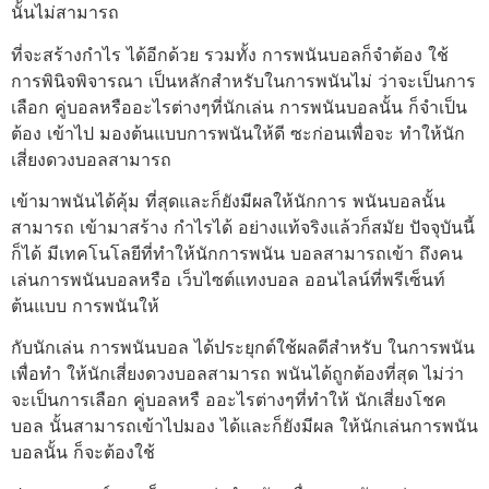
นั้นไม่สามารถ
ที่จะสร้างกำไร ได้อีกด้วย รวมทั้ง การพนันบอลก็จำต้อง ใช้
การพินิจพิจารณา เป็นหลักสำหรับในการพนันไม่ ว่าจะเป็นการ
เลือก คู่บอลหรืออะไรต่างๆที่นักเล่น การพนันบอลนั้น ก็จำเป็น
ต้อง เข้าไป มองต้นแบบการพนันให้ดี ซะก่อนเพื่อจะ ทำให้นัก
เสี่ยงดวงบอลสามารถ
เข้ามาพนันได้คุ้ม ที่สุดและก็ยังมีผลให้นักการ พนันบอลนั้น
สามารถ เข้ามาสร้าง กำไรได้ อย่างแท้จริงแล้วก็สมัย ปัจจุบันนี้
ก็ได้ มีเทคโนโลยีที่ทำให้นักการพนัน บอลสามารถเข้า ถึงคน
เล่นการพนันบอลหรือ เว็บไซต์แทงบอล ออนไลน์ที่พรีเซ็นท์
ต้นแบบ การพนันให้
กับนักเล่น การพนันบอล ได้ประยุกต์ใช้ผลดีสำหรับ ในการพนัน
เพื่อทำ ให้นักเสี่ยงดวงบอลสามารถ พนันได้ถูกต้องที่สุด ไม่ว่า
จะเป็นการเลือก คู่บอลหรื ออะไรต่างๆที่ทำให้ นักเสี่ยงโชค
บอล นั้นสามารถเข้าไปมอง ได้และก็ยังมีผล ให้นักเล่นการพนัน
บอลนั้น ก็จะต้องใช้