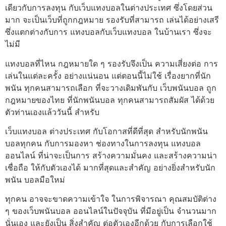
เดียวกับการลงทุน กับเว็บแทงบอลในต่างประเทศ ซึ่งโดยส่วน
มาก จะเป็นเว็บที่ถูกกฎหมาย รองรับที่สามารถ เล่นได้อย่างเสรี
ซึ่งแตกต่างกับการ แทงบอลกับเว็บแทงบอล ในบ้านเรา ซึ่งจะ
ไม่มี
แทงบอลที่ไหน กฎหมายใด ๆ รองรับจึงเป็น ความเสี่ยงต่อ การ
เล่นในแต่ละครั้ง อย่างแน่นอน แต่ตอนนี้ไม่ใช้ เรื่องยากที่นัก
พนัน ทุกคนสามารถเลือก ที่จะวางเดิมพันกับ เว็บพนันบอล ถูก
กฎหมายของไทย ที่นักพนันบอล ทุกคนสามารถสัมผัส ได้ด้วย
ตัวท่านเองแล้ววันนี้ สำหรับ
เว็บแทงบอล ต่างประเทศ กับโอกาสที่ดีที่สุด สำหรับนักพนัน
บอลทุกคน กับการมองหา ช่องทางในการลงทุน แทงบอล
ออนไลน์ ที่น่าจะเป็นการ สร้างความมั่นคง และสร้างความน่า
เชื่อถือ ให้กับตัวเองได้ มากที่สุดและสำคัญ อย่างยิ่งสำหรับนัก
พนัน บอลมือใหม่
ทุกคน อาจจะขาดความเข้าใจ ในการพิจารณา คุณสมบัติต่าง
ๆ ของเว็บพนันบอล ออนไลน์ในปัจจุบัน ที่มีอยู่เป็น จำนวนมาก
นั่นเอง และยังเป็น สิ่งสำคัญ ต่อตัวเองอีกด้วย กับการเลือกใช้