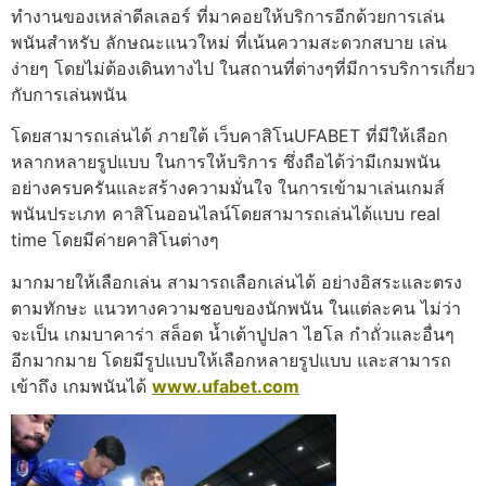
ทำงานของเหล่าดีลเลอร์ ที่มาคอยให้บริการอีกด้วยการเล่น
พนันสำหรับ ลักษณะแนวใหม่ ที่เน้นความสะดวกสบาย เล่น
ง่ายๆ โดยไม่ต้องเดินทางไป ในสถานที่ต่างๆที่มีการบริการเกี่ยว
กับการเล่นพนัน
โดยสามารถเล่นได้ ภายใต้ เว็บคาสิโนUFABET ที่มีให้เลือก
หลากหลายรูปแบบ ในการให้บริการ ซึ่งถือได้ว่ามีเกมพนัน
อย่างครบครันและสร้างความมั่นใจ ในการเข้ามาเล่นเกมส์
พนันประเภท คาสิโนออนไลน์โดยสามารถเล่นได้แบบ real
time โดยมีค่ายคาสิโนต่างๆ
มากมายให้เลือกเล่น สามารถเลือกเล่นได้ อย่างอิสระและตรง
ตามทักษะ แนวทางความชอบของนักพนัน ในแต่ละคน ไม่ว่า
จะเป็น เกมบาคาร่า สล็อต น้ำเต้าปูปลา ไฮโล กำถั่วและอื่นๆ
อีกมากมาย โดยมีรูปแบบให้เลือกหลายรูปแบบ และสามารถ
เข้าถึง เกมพนันได้
www.ufabet.com