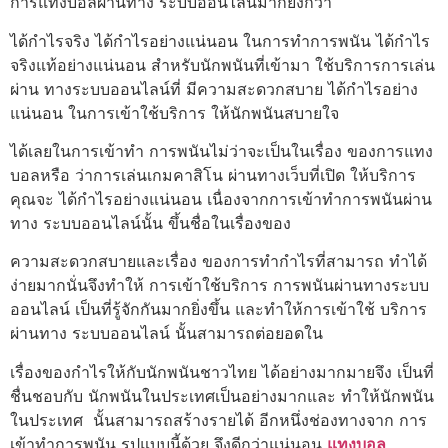
การแทงบอลผ่านทาง ระบบออนไลน์มากยิ่งกว่า
ได้กำไรจริง
ได้กำไรอย่างแน่นอน ในการทำการพนัน
ได้กำไร
จริงแท้อย่างแน่นอน สำหรับนักพนันที่เข้ามา ใช้บริการการเล่น
ผ่าน ทางระบบออนไลน์ที่ มีความสะดวกสบาย
ได้กำไรอย่าง
แน่นอน ในการเข้าใช้บริการ ให้นักพนันสบายใจ
ได้เลยในการเข้าทำ การพนันไม่ว่าจะเป็นในเรื่อง ของการแทง
บอลหรือ ว่าการเล่นเกมคาสิโน ผ่านทางเว็บที่เปิด ให้บริการ
คุณจะ ได้กำไรอย่างแน่นอน เนื่องจากการเข้าทำการพนันผ่าน
ทาง ระบบออนไลน์นั้น ขึ้นชื่อในเรื่องของ
ความสะดวกสบายและเรื่อง ของการทำกำไรที่สามารถ ทำได้
ง่ายมากนั่นจึงทำให้ การเข้าใช้บริการ การพนันผ่านทางระบบ
ออนไลน์ เป็นที่รู้จักกันมากยิ่งขึ้น และทำให้การเข้าใช้ บริการ
ผ่านทาง ระบบออนไลน์ นั้นสามารถต่อยอดใน
เรื่องของกำไรให้กับนักพนันชาวไทย ได้อย่างมากมายจึง เป็นที่
ชื่นชอบกับ นักพนันในประเทศเป็นอย่างมากและ ทำให้นักพนัน
ในประเทศ นั้นสามารถสร้างรายได้ อีกหนึ่งช่องทางจาก การ
เข้าทำการพนัน รูปแบบนี้ด้วย จึงดีกว่าแน่นอน
แทงบอล