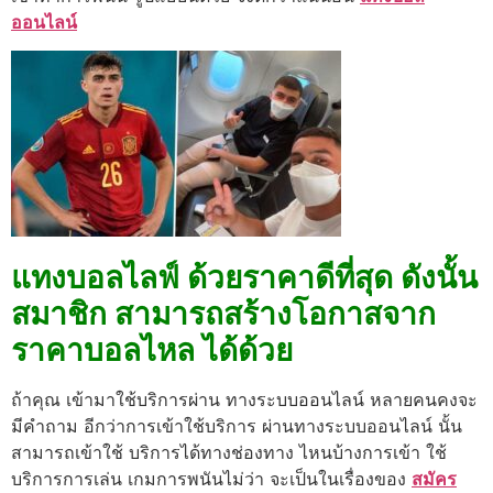
ออนไลน์
แทงบอลไลฟ์ ด้วยราคาดีที่สุด ดังนั้น
สมาชิก สามารถสร้างโอกาสจาก
ราคาบอลไหล ได้ด้วย
ถ้าคุณ เข้ามาใช้บริการผ่าน ทางระบบออนไลน์ หลายคนคงจะ
มีคำถาม อีกว่าการเข้าใช้บริการ ผ่านทางระบบออนไลน์ นั้น
สามารถเข้าใช้ บริการได้ทางช่องทาง ไหนบ้างการเข้า ใช้
บริการการเล่น เกมการพนันไม่ว่า จะเป็นในเรื่องของ
สมัคร