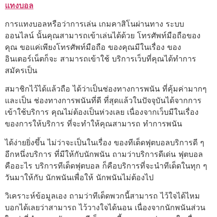
แทงบอล
การแทงบอลหรือว่าการเล่น เกมคาสิโนผ่านทาง ระบบ
ออนไลน์ นั้นคุณสามารถเข้าเล่นได้ด้วย โทรศัพท์มือถือของ
คุณ ขอแค่เพียงโทรศัพท์มือถือ ของคุณมีในเรื่อง ของ
อินเตอร์เน็ตก็จะ สามารถเข้าใช้ บริการเว็บที่คุณได้ทำการ
สมัครเป็น
สมาชิกไว้ได้แล้วถือ ได้ว่าเป็นช่องทางการพนัน ที่คุ้มค่ามากๆ
และเป็น ช่องทางการพนันที่ดี ที่สุดแล้วในปัจจุบัน
ได้จากการ
เข้าใช้บริการ คุณไม่ต้องเป็นห่วงเลย เนื่องจากเว็บมีในเรื่อง
ของการให้บริการ ที่จะทำให้คุณสามารถ ทำการพนัน
ได้ง่ายยิ่งขึ้น ไม่ว่าจะเป็นในเรื่อง ของทีเด็ดฟุตบอลบริการดี ๆ
อีกหนึ่งบริการ ที่มีให้กับนักพนัน ถามว่าบริการดีเด่น ฟุตบอล
คืออะไร บริการทีเด็ดฟุตบอล ก็คือบริการที่จะนำทีเด็ดในทุก ๆ
วันมาให้กับ นักพนันเพื่อให้ นักพนันไม่ต้องไป
วิเคราะห์ข้อมูลเอง ถามว่าทีเด็ดพวกนี้สามารถ ไว้ใจได้ไหม
บอกได้เลยว่าสามารถ ไว้วางใจได้นอน เนื่องจากนักพนันส่วน