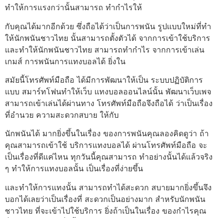
ทำให้การแรงกว่านั้นสามารถ ทำกำไรให้
กับคุณได้มากอีกด้วย ซึ่งถือได้ว่าเป็นการพนัน รูปแบบใหม่ที่ทำ
ให้นักพนันชาวไทย นั้นสามารถตั้งตัวได้ จากการเข้าใช้บริการ
และทำให้นักพนันชาวไทย สามารถทำกำไร จากการเข้าเล่น
เกมส์ การพนันการแทงบอลได้ ยิ่งใน
สมัยนี้โทรศัพท์มือถือ ได้มีการพัฒนาให้เป็น ระบบปฏิบัติการ
แบบ สมาร์ทโฟนทำให้เว็บ แทงบอลออนไลน์นั้น พัฒนาเว็บเพจ
สามารถเข้าเล่นได้ผ่านทาง โทรศัพท์มือถือจึงถือได้ ว่าเป็นเรื่อง
ที่อำนวย ความสะดวกสบาย ให้กับ
นักพนันได้ มากยิ่งขึ้นในเรื่อง ของการพนันคุณลองคิดดูว่า ถ้า
คุณสามารถเข้าใช้ บริการแทงบอลได้ ผ่านโทรศัพท์มือถือ จะ
เป็นเรื่องที่ดีแค่ไหน ทุกวันนี้คุณสามารถ ทำอย่างนั้นได้แล้วจริง
ๆ ทำให้การแทงบอลนั้น เป็นเรื่องที่ง่ายขึ้น
และทำให้การแทงนั้น สามารถทำได้สะดวก สบายมากยิ่งขึ้นจึง
บอกได้เลยว่าเป็นเรื่องที่ สะดวกเป็นอย่างมาก สำหรับนักพนัน
ชาวไทย ที่จะเข้าไปใช้บริการ ยิ่งถ้าเป็นในเรื่อง ของกำไรคุณ