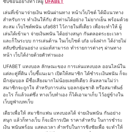
ซับซ้อนอย่างทำให้ผู้
UFABET
เล่นที่เข้ามาจ่ายเงิน พนันผ่านทาง หน้าเว็บไซต์ ได้มีแนวทาง
สำหรับการ ทำเงินให้กับ ตัวท่านได้อย่าง ไม่ยากเย็น พร้อมด้วย
สะสม เว็บไซต์พนัน ufa681 ไว้ภายในที่เดียว เพื่อจะทำให้ ผู้
เล่นได้เข้ามา จ่ายเงินพนัน ได้อย่างสนุก กันตลอดระยะเวลา
และก็ในระบบ การเล่นด้าน ในเว็บไซต์ ufa แจ้งฝาก ได้ง่ายไม่
สลับซับซ้อนอย่าง แน่แท้สามารถ ทำรายการต่างๆ ผ่านทาง
หน้า เว็บได้ง่ายด้วยตัวท่านเอง
UFABET แทงบอล ลักษณะของ การเล่นแทงบอล ออนไลน์ใน
แต่ละคู่ที่ดิน เว็บชี้แนะมา เปิดให้สมาชิก ได้ชำระเงินพนัน ก็จะ
มีกลุ่มบอล มีชื่อเสียงมากไม่น้อยเลยทีเดียว ล้นหลามไม่ว่า
สมาชิกจะถูกใจ สำหรับการเล่น บอลกลุ่มชาติ หรือสมาพันธ์
อะไร ก็แล้วแต่ซึ่ง ทางเว็บทำเอง ก็ได้เอามาเก็บ ไว้อยู่ข้างใน
เว็บยูฟ่าเบทเว็บ
เดียวเพื่อให้ สมาชิกแฟน แทงบอลได้ จ่ายเงินพนัน กันอย่าง
สนุก แล้วก็ทางเว็บ ก็จะมีการเปิด ราคาสำหรับ ในการชำระ
เงิน พนันพร้อม แสดงเวลา สำหรับในการชิงชัยเพื่อ จะทำให้