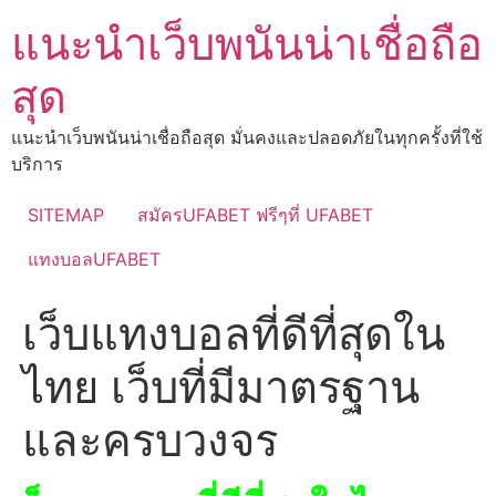
Skip
แนะนำเว็บพนันน่าเชื่อถือ
to
content
สุด
แนะนำเว็บพนันน่าเชื่อถือสุด มั่นคงและปลอดภัยในทุกครั้งที่ใช้
บริการ
SITEMAP
สมัครUFABET ฟรีๆที่ UFABET
แทงบอลUFABET
เว็บแทงบอลที่ดีที่สุดใน
ไทย เว็บที่มีมาตรฐาน
และครบวงจร