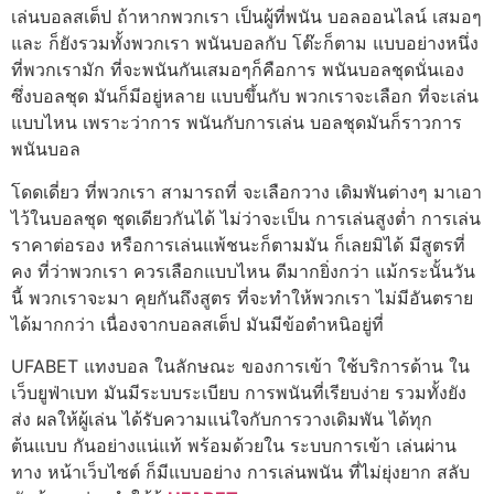
เล่นบอลสเต็ป ถ้าหากพวกเรา เป็นผู้ที่พนัน บอลออนไลน์ เสมอๆ
และ ก็ยังรวมทั้งพวกเรา พนันบอลกับ โต๊ะก็ตาม แบบอย่างหนึ่ง
ที่พวกเรามัก ที่จะพนันกันเสมอๆก็คือการ พนันบอลชุดนั่นเอง
ซึ่งบอลชุด มันก็มีอยู่หลาย แบบขึ้นกับ พวกเราจะเลือก ที่จะเล่น
แบบไหน เพราะว่าการ พนันกับการเล่น บอลชุดมันก็ราวการ
พนันบอล
โดดเดี่ยว ที่พวกเรา สามารถที่ จะเลือกวาง เดิมพันต่างๆ มาเอา
ไว้ในบอลชุด ชุดเดียวกันได้ ไม่ว่าจะเป็น การเล่นสูงต่ำ การเล่น
ราคาต่อรอง หรือการเล่นแพ้ชนะก็ตามมัน ก็เลยมิได้ มีสูตรที่
คง ที่ว่าพวกเรา ควรเลือกแบบไหน ดีมากยิ่งกว่า แม้กระนั้นวัน
นี้ พวกเราจะมา คุยกันถึงสูตร ที่จะทำให้พวกเรา ไม่มีอันตราย
ได้มากกว่า เนื่องจากบอลสเต็ป มันมีข้อตำหนิอยู่ที่
UFABET แทงบอล ในลักษณะ ของการเข้า ใช้บริการด้าน ใน
เว็บยูฟ่าเบท มันมีระบบระเบียบ การพนันที่เรียบง่าย รวมทั้งยัง
ส่ง ผลให้ผู้เล่น ได้รับความแน่ใจกับการวางเดิมพัน ได้ทุก
ต้นแบบ กันอย่างแน่แท้ พร้อมด้วยใน ระบบการเข้า เล่นผ่าน
ทาง หน้าเว็บไซต์ ก็มีแบบอย่าง การเล่นพนัน ที่ไม่ยุ่งยาก สลับ