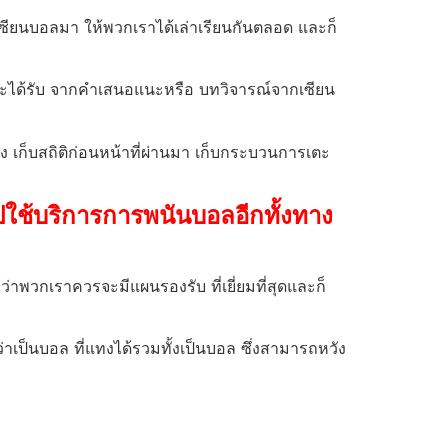
กเซียนบอลมา ให้พวกเราได้เล่าเรียนกันตลอด และก็
ราจะได้รับ จากคำเสนอแนะหรือ บทวิจารณ์จากเซียน
เก็บสถิติก่อนหน้าที่ผ่านมา เก็บกระบวนการเตะ
ใช้บริการการพนันบอลอีกทั้งทาง
าพวกเราควรจะมีแผนรองรับ ที่เยี่ยมที่สุดและก็
่าเป็นบอล ที่แทงได้รวมทั้งเป็นบอล ซึ่งสามารถหวัง