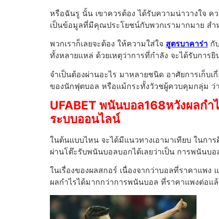
หรือฉันรู นั้น เขาควรต้อง ได้รับความน่าวางใจ คว
เป็นข้อมูลที่มีคุณประโยชน์กับพวกเรามากมาย สำ
พวกเราก็เลยจะต้อง ให้ความใส่ใจ
สูตรบาคาร่า
กับ
ทั้งหลายแหล่ ด้วยเหตุว่าการที่กำลัง จะได้รับการยิ
จำเป็นต้องผ่านอะไร มาหลายชนิด อาศัยการเก็บเก
ของนักฟุตบอล หรือแม้กระทั้งวัวชผู้ควบคุมกลุ่ม
UFABET พนันบอล168หวังผลกำไรได
ระบบออนไลน์
ในต้นแบบไหน จะได้มีแนวทางเอามาเทียบ ในการศึกษา
ผ่านโต๊ะรับพนันบอลบอกได้เลยว่าเป็น การพนันบอล 
ในเรื่องของผลสกอร์ เนื่องจากว่าบอลที่ราคาแพง แค
ผลกำไรได้มากกว่าการพนันบอล ที่ราคาแพงต่อแล