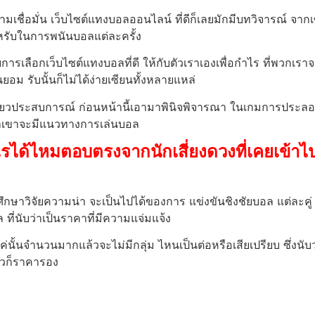
ามเชื่อมั่น เว็บไซต์แทงบอลออนไลน์ ที่ดีก็เลยมักมีบทวิจารณ์ จา
หรับในการพนันบอลแต่ละครั้ง
การเลือกเว็บไซต์แทงบอลที่ดี ให้กับตัวเราเองเพื่อกำไร ที่พวกเ
นยอม รับนั้นก็ไม่ได้ง่ายเซียนทั้งหลายแหล่
ี่ยวประสบการณ์ ก่อนหน้านี้เอามาพินิจพิจารณา ในเกมการประลอง 
 ว่าเขาจะมีแนวทางการเล่นบอล
้ไหมตอบตรงจากนักเสี่ยงดวงที่เคยเข้าไป
วิจัยความน่า จะเป็นไปได้ของการ แข่งขันชิงชัยบอล แต่ละคู่ ว่
ที่นับว่าเป็นราคาที่มีความแจ่มแจ้ง
่นั้นจำนวนมากแล้วจะไม่มีกลุ่ม ไหนเป็นต่อหรือเสียเปรียบ ซึ่งนับว
้วก็ราคารอง