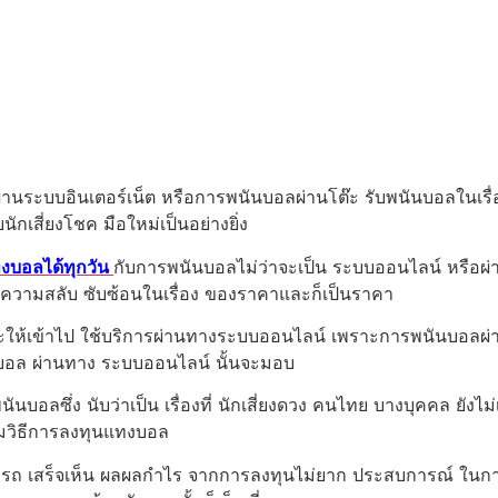
ผ่านระบบอินเตอร์เน็ต หรือการพนันบอลผ่านโต๊ะ รับพนันบอลในเร
กเสี่ยงโชค มือใหม่เป็นอย่างยิ่ง
งบอลได้ทุกวัน
กับการพนันบอลไม่ว่าจะเป็น ระบบออนไลน์ หรือผ
ศจากความสลับ ซับซ้อนในเรื่อง ของราคาและก็เป็นราคา
้แนะให้เข้าไป ใช้บริการผ่านทางระบบออนไลน์ เพราะการพนันบอล
นบอล ผ่านทาง ระบบออนไลน์ นั้นจะมอบ
นบอลซึ่ง นับว่าเป็น เรื่องที่ นักเสี่ยงดวง คนไทย บางบุคคล ยังไ
รรมวิธีการลงทุนแทงบอล
ามารถ เสร็จเห็น ผลผลกำไร จากการลงทุนไม่ยาก ประสบการณ์ ในการล