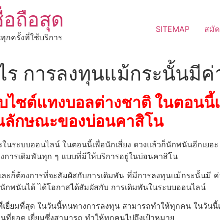
่อถือสุด
SITEMAP
สมั
กครั้งที่ใช้บริการ
าไร การลงทุนแม้กระนั้นมีค
ว็บไซต์แทงบอลต่างชาติ​ ในตอนนี้เว
าในลักษณะของบ่อนคาสิโน
รในระบบออนไลน์ ในตอนนี้เพื่อนักเสี่ยง ดวงแล้วก็นักพนันอีกเยอะ 
องการเดิมพันทุก ๆ แบบที่มีให้บริการอยู่ในบ่อนคาสิโน
ละก็ต้องการที่จะสัมผัสกับการเดิมพัน ที่มีการลงทุนแม้กระนั้นมี ค
้งนักพนันได้ ได้โอกาสได้สัมผัสกับ การเดิมพันในระบบออนไลน์
่เยี่ยมที่สุด ในวันนี้หนทางการลงทุน สามารถทําให้ทุกคน ในวันนี้เชื
ที่ยอด เยี่ยมซึ่งสามารถ ทําให้ทุกคนไปถึงเป้าหมาย