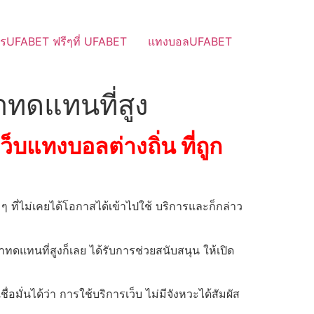
ครUFABET ฟรีๆที่ UFABET
แทงบอลUFABET
่าทดแทนที่สูง
็บแทงบอลต่างถิ่น ที่ถูก
ๆ ที่ไม่เคยได้โอกาสได้เข้าไปใช้ บริการและก็กล่าว
่าทดแทนที่สูงก็เลย ได้รับการช่วยสนับสนุน ให้เปิด
่อมั่นได้ว่า การใช้บริการเว็บ ไม่มีจังหวะได้สัมผัส