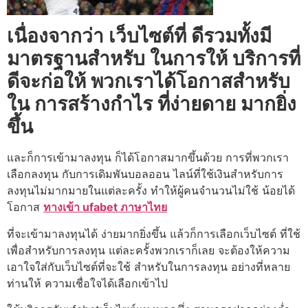
เนื่องจากว่า เว็บไซต์ที่ ดีรวมทั้งมี
มาตรฐานสำหรับ ในการให้ บริการที่
ดีจะก่อให้ พวกเราได้โอกาสสำหรับ
ใน การสร้างกำไร ที่ง่ายดาย มากยิ่ง
ขึ้น
และก็การเข้ามาลงทุน ก็ได้โอกาสมากขึ้นด้วย การที่พวกเรา
เลือกลงทุน กับการเดิมพันบอลออน ไลน์ที่ใช้เงินสำหรับการ
ลงทุนไม่มากมายในแต่ละครั้ง ทำให้ผู้คนจำนวนไม่ใช้ น้อยได้
โอกาส
ทางเข้า ufabet ภาษาไทย
ที่จะเข้ามาลงทุนได้ ง่ายมากยิ่งขึ้น แล้วก็การเลือกเว็บไซต์ ที่ใช้
เพื่อสำหรับการลงทุน แต่ละครั้งพวกเราก็เลย จะต้องให้ความ
เอาใจใส่กับเว็บไซต์ที่จะใช้ สำหรับในการลงทุน อย่างที่หลาย
ท่านให้ ความเชื่อใจได้เลือกเข้าไป