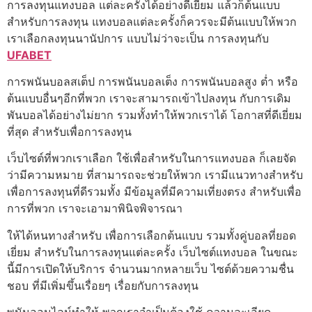
การลงทุนแทงบอล แต่ละครั้งได้อย่างดีเยี่ยม แล้วก็ต้นแบบ
สำหรับการลงทุน แทงบอลแต่ละครั้งก็ควรจะมีต้นแบบให้พวก
เราเลือกลงทุนนานัปการ แบบไม่ว่าจะเป็น การลงทุนกับ
UFABET
การพนันบอลสเต็ป การพนันบอลเต็ง การพนันบอลสูง ต่ำ หรือ
ต้นแบบอื่นๆอีกที่พวก เราจะสามารถเข้าไปลงทุน กับการเดิม
พันบอลได้อย่างไม่ยาก รวมทั้งทำให้พวกเราได้ โอกาสที่ดีเยี่ยม
ที่สุด สำหรับเพื่อการลงทุน
เว็บไซต์ที่พวกเราเลือก ใช้เพื่อสำหรับในการแทงบอล ก็เลยจัด
ว่ามีความหมาย ที่สามารถจะช่วยให้พวก เรามีแนวทางสำหรับ
เพื่อการลงทุนที่ดีรวมทั้ง มีข้อมูลที่มีความเที่ยงตรง สำหรับเพื่อ
การที่พวก เราจะเอามาพินิจพิจารณา
ให้ได้หนทางสำหรับ เพื่อการเลือกต้นแบบ รวมทั้งคู่บอลที่ยอด
เยี่ยม สำหรับในการลงทุนแต่ละครั้ง เว็บไซต์แทงบอล ในขณะ
นี้มีการเปิดให้บริการ จำนวนมากหลายเว็บ ไซต์ด้วยความชื่น
ชอบ ที่มีเพิ่มขึ้นเรื่อยๆ เรื่อยกับการลงทุน