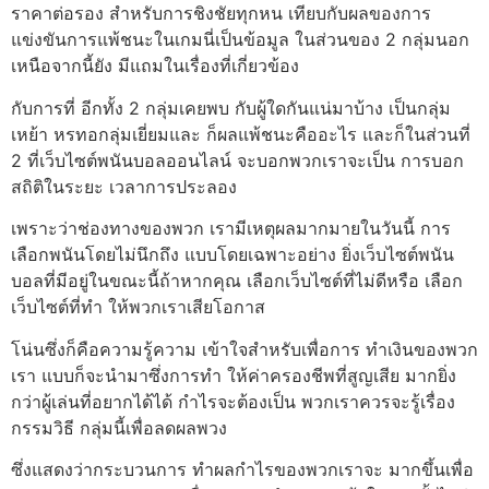
ราคาต่อรอง สำหรับการชิงชัยทุกหน เทียบกับผลของการ
แข่งขันการแพ้ชนะในเกมนี่เป็นข้อมูล ในส่วนของ 2 กลุ่มนอก
เหนือจากนี้ยัง มีแถมในเรื่องที่เกี่ยวข้อง
กับการที่ อีกทั้ง 2 กลุ่มเคยพบ กับผู้ใดกันแน่มาบ้าง เป็นกลุ่ม
เหย้า หรทอกลุ่มเยี่ยมและ ก็ผลแพ้ชนะคืออะไร และก็ในส่วนที่
2 ที่เว็บไซต์พนันบอลออนไลน์ จะบอกพวกเราจะเป็น การบอก
สถิติในระยะ เวลาการประลอง
เพราะว่าช่องทางของพวก เรามีเหตุผลมากมายในวันนี้ การ
เลือกพนันโดยไม่นึกถึง แบบโดยเฉพาะอย่าง ยิ่งเว็บไซต์พนัน
บอลที่มีอยู่ในขณะนี้ถ้าหากคุณ เลือกเว็บไซต์ที่ไม่ดีหรือ เลือก
เว็บไซต์ที่ทำ ให้พวกเราเสียโอกาส
โน่นซึ่งก็คือความรู้ความ เข้าใจสำหรับเพื่อการ ทำเงินของพวก
เรา แบบก็จะนำมาซึ่งการทำ ให้ค่าครองชีพที่สูญเสีย มากยิ่ง
กว่าผู้เล่นที่อยากได้ได้ กำไรจะต้องเป็น พวกเราควรจะรู้เรื่อง
กรรมวิธี กลุ่มนี้เพื่อลดผลพวง
ซึ่งแสดงว่ากระบวนการ ทำผลกำไรของพวกเราจะ มากขึ้นเพื่อ