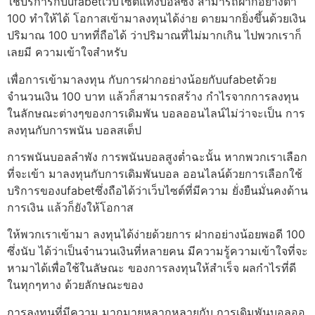
ใช้บริการกับufabetเว็บไซต์แทงบอลซึ่ง สามารถฝากอย่างต่ำ
100 ทำให้ได้ โอกาสเข้ามาลงทุนได้ง่าย ดายมากยิ่งขึ้นด้วยเงิน
ปริมาณ 100 บาทที่ถือได้ ว่าปริมาณที่ไม่มากเกิน ไปพวกเราก็
เลยมี ความเข้าใจสำหรับ
เพื่อการเข้ามาลงทุน กับการฝากอย่างน้อยกับufabetด้วย
จำนวนเงิน 100 บาท แล้วก็สามารถสร้าง กำไรจากการลงทุน
ในลักษณะต่างๆของการเดิมพัน บอลออนไลน์ไม่ว่าจะเป็น การ
ลงทุนกับการพนัน บอลสเต็ป
การพนันบอลลำพัง การพนันบอลสูงต่ำฉะนั้น หากพวกเราเลือก
ที่จะเข้า มาลงทุนกับการเดิมพันบอล ออนไลน์ด้วยการเลือกใช้
บริการของufabetซึ่งถือได้ว่าเว็บไซต์ที่มีความ ยั่งยืนมั่นคงด้าน
การเงิน แล้วก็ยังให้โอกาส
ให้พวกเราเข้ามา ลงทุนได้ง่ายด้วยการ ฝากอย่างน้อยพอดี 100
ซึ่งนับ ได้ว่าเป็นจำนวนเงินที่หลายคน มีความรู้ความเข้าใจที่จะ
หามาได้เพื่อใช้ในลัษณะ ของการลงทุนให้สำเร็จ ผลกำไรที่ดี
ในทุกๆทาง ด้วยลักษณะของ
การลงทุนที่มีความ มากมายหลากหลายกับ การเดิมพันบอลออ